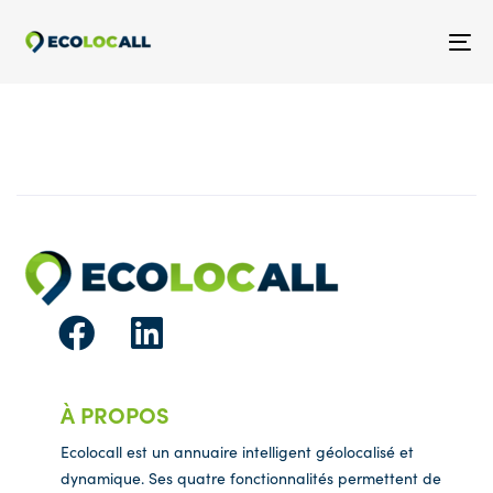
Skip
Skip
links
to
To
primary
na
navigation
Skip
to
content
À PROPOS
Ecolocall est un annuaire intelligent géolocalisé et
dynamique. Ses quatre fonctionnalités permettent de