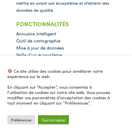
mettre en avant son écosystème et d’obtenir des
données de qualité.
FONCTIONNALITÉS
Annuaire intelligent
Outil de cartographie
Mise à jour de données
Veille d’un écosystème
CONTACT
Ce site utilise des cookies pour améliorer votre
contact@ecolocall.com
expérience sur le web.
04 94 05 20 36
En cliquant sur “Accepter“, vous consentez à
l’utilisation de cookies sur notre site web. Vous pouvez
modifier vos paramètres d’acceptation des cookies à
© 2021 Copyright Ecolocall
tout moment en cliquant sur “Préférences”.
Mentions légales
Politique de confidentialité
Préférences
Tout accepter